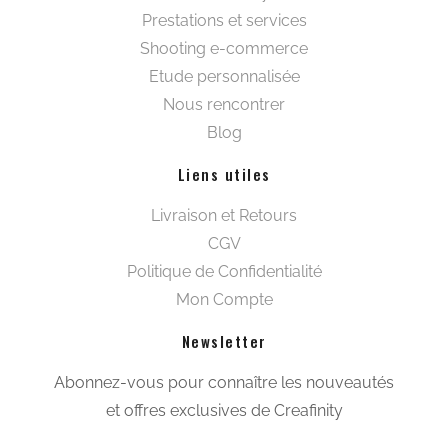
Tailleurs
Kimonos
Sacs et maroquinerie
Voir tout women
Beautywear pour lui
Tee-shirts et polos
Pulls et gilets
Blousons et manteaux
Costumes et vestes
Chemises
Chaussures et accessoires
Voir tout men
Workwear
Front office et hébergement