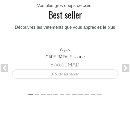
Pantalon
PANTALON SUN R
690,00
Ajouter au p
VOIR TOUTES LES NOUVEAUTÉS
Vos plus gros coups de cœur