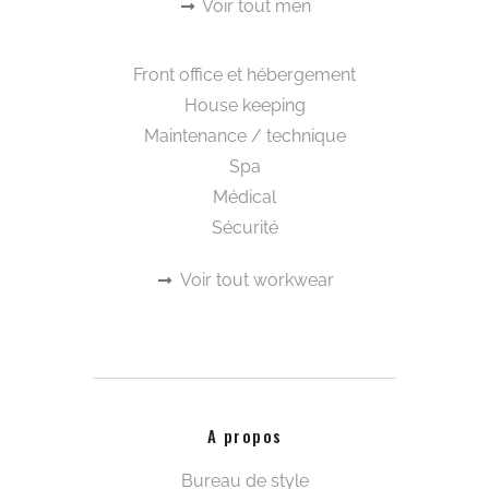
Visa, MasterCard, Maestro, Diner’s Club,
Discover et CMI
Catégories à la une
Beautywear pour elle
Tee-shirts et polos
Kimonos
Capes