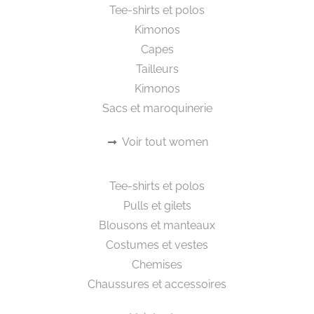
Livraison internationales offerte à partir de
200€ d’achat
RETOURS GRATUITS
France métropolitaine, Belgique, Allemagne,
UK, Italie, Espagne, Pays-Bas, Portugal,
Finlande, Suède, Irlande, Slovaquie, Autriche,
Danemark et Luxembourg
PAIEMENT SÉCURISÉ