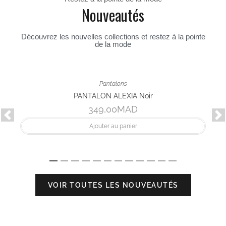
Nouveautés
Découvrez les nouvelles collections et restez à la pointe
de la mode
Pantalons
NTALON ALEXIA Noir
349,00
MAD
Ajouter au panier
Précédent
Sui