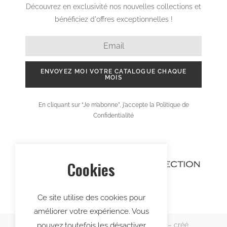
House keeping
Maintenance / technique
Spa
Médical
Sécurité
Voir tout workwear
A propos
Cookies
Bureau de style
Prestations et services
Ce site utilise des cookies pour
Shooting e-commerce
améliorer votre expérience. Vous
Etude personnalisée
pouvez toutefois les désactiver