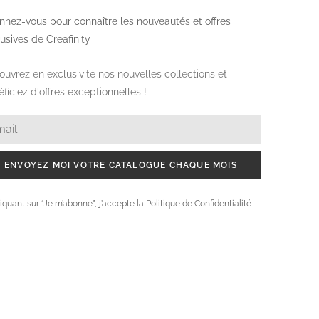
nez-vous pour connaître les nouveautés et offres
usives de Creafinity
uvrez en exclusivité nos nouvelles collections et
ficiez d'offres exceptionnelles !
ENVOYEZ MOI VOTRE CATALOGUE CHAQUE MOIS
iquant sur “Je m’abonne”, j’accepte la Politique de Confidentialité