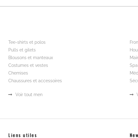
Beautywear pour lui
Wor
Tee-shirts et polos
Fron
Pulls et gilets
Hou
Blousons et manteaux
Mai
Costumes et vestes
Spa
Chemises
Méd
Chaussures et accessoires
Sécu
Voir tout men
Liens utiles
New