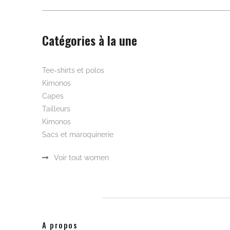
Catégories à la une
Beautywear pour elle
Tee-shirts et polos
Kimonos
Capes
Tailleurs
Kimonos
Sacs et maroquinerie
Voir tout women
A propos