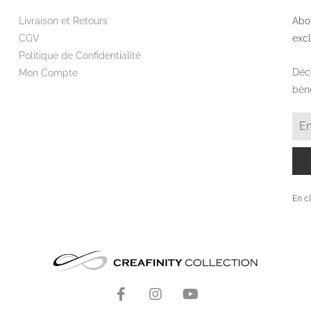
Livraison et Retours
Abon
CGV
excl
Politique de Confidentialité
Déco
Mon Compte
béné
En cl