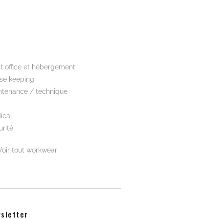
kwear
t office et hébergement
se keeping
ntenance / technique
ical
rité
Voir tout workwear
sletter