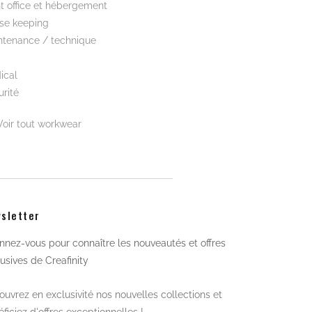
t office et hébergement
se keeping
ntenance / technique
ical
rité
Voir tout workwear
sletter
nez-vous pour connaître les nouveautés et offres
usives de Creafinity
uvrez en exclusivité nos nouvelles collections et
ficiez d'offres exceptionnelles !