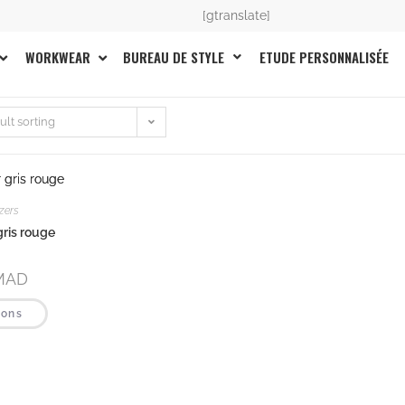
[gtranslate]
BUREAU DE STYLE
ETUDE PERSONNALISÉE
WORKWEAR
ult sorting
zers
gris rouge
MAD
ions