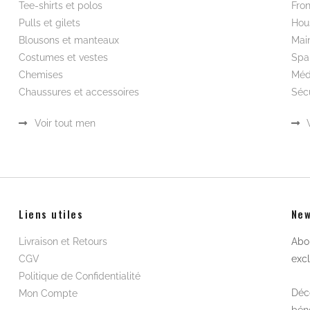
Tee-shirts et polos
Fron
Pulls et gilets
Hou
Blousons et manteaux
Mai
Costumes et vestes
Spa
Chemises
Méd
Chaussures et accessoires
Sécu
Voir tout men
Liens utiles
New
Livraison et Retours
Abon
CGV
excl
Politique de Confidentialité
Déco
Mon Compte
béné