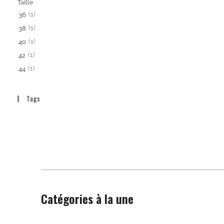
Taille
(1)
36
(1)
38
(1)
40
(1)
42
(1)
44
Tags
Catégories à la une
Beautywear pour elle