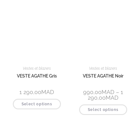
Select options
Select options
Catégories à la une
Beautywear pour elle
Tee-shirts et polos
Kimonos
Capes
Tailleurs
Kimonos
Sacs et maroquinerie