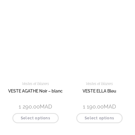
Voir tout women
Beautywear pour lui
Tee-shirts et polos
Pulls et gilets
Blousons et manteaux
Costumes et vestes
Chemises
Chaussures et accessoires
Voir tout men
Workwear
Front office et hébergement
House keeping
Maintenance / technique
Spa