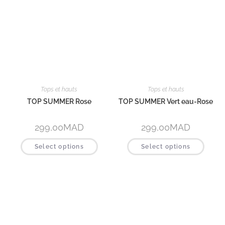
Vestes et blazers
Vestes et blazers
VESTE AGATHE Noir – blanc
VESTE ELLA Bleu
1 290,00
MAD
1 190,00
MAD