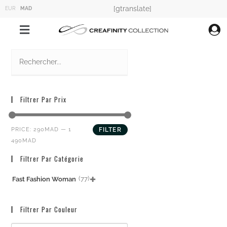
[gtranslate]
EUR
MAD
Filtrer Par Prix
PRICE:
290MAD
—
1
FILTER
490MAD
Filtrer Par Catégorie
(77)
Fast Fashion Woman

Filtrer Par Couleur