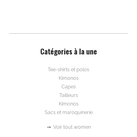
Médical
Sécurité
Voir tout workwear
A propos
Bureau de style
Prestations et services
Shooting e-commerce
Etude personnalisée
Nous rencontrer
Blog
Liens utiles