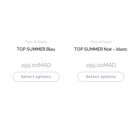
Vestes et blazers
Vestes et blazers
VESTE AGATHE Gris
VESTE AGATHE Noir
1 290,00
MAD
990,00
MAD
–
1
290,00
MAD
Select options
Select options