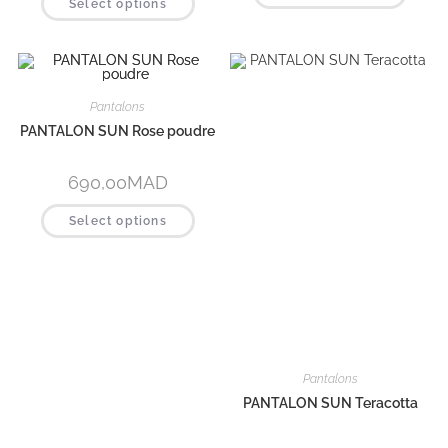
Select options
Pantalons
Pantalons
PANTALON SUN Teracotta
PANTALON SUN Rose poudre
690,00
MAD
690,00
MAD
Select options
Select options
Robes
,
Robes Tendance
Robes Classique
,
Robes Tendance
ROBE ROXANE Noir
ROBE ZILA Bleu marine
790,00
MAD
1 190,00
MAD
Select options
Select options