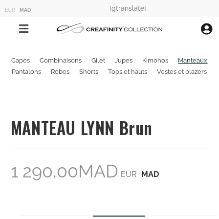
[gtranslate]
EUR
MAD
Capes
Combinaisons
Gilet
Jupes
Kimonos
Manteaux
Pantalons
Robes
Shorts
Tops et hauts
Vestes et blazers
MANTEAU LYNN Brun
1 290,00
MAD
EUR
MAD