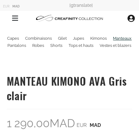
[gtranslate]
EUR
MAD
Capes
Combinaisons
Gilet
Jupes
Kimonos
Manteaux
Pantalons
Robes
Shorts
Tops et hauts
Vestes et blazers
MANTEAU KIMONO AVA Gris
clair
1 290,00
MAD
EUR
MAD