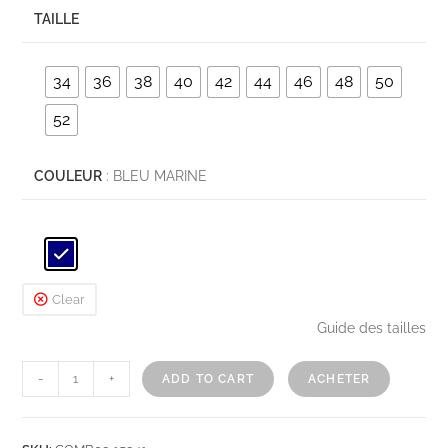
TAILLE
34
36
38
40
42
44
46
48
50
52
COULEUR
: BLEU MARINE
Clear
Guide des tailles
-
+
ADD TO CART
ACHETER