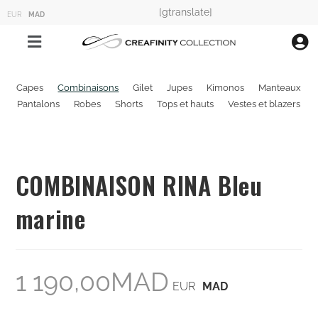
[gtranslate]
EUR
MAD
Capes
Combinaisons
Gilet
Jupes
Kimonos
Manteaux
Pantalons
Robes
Shorts
Tops et hauts
Vestes et blazers
COMBINAISON RINA Bleu
marine
1 190,00
MAD
EUR
MAD