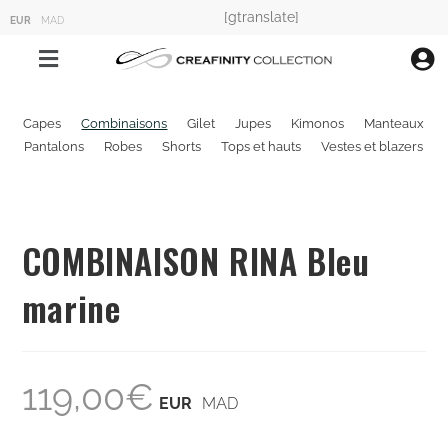
[gtranslate]
EUR
MAD
Capes
Combinaisons
Gilet
Jupes
Kimonos
Manteaux
Pantalons
Robes
Shorts
Tops et hauts
Vestes et blazers
COMBINAISON RINA Bleu
marine
119,00
€
EUR
MAD