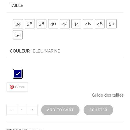
TAILLE
34
36
38
40
42
44
46
48
50
52
COULEUR
: BLEU MARINE
Clear
Guide des tailles
-
+
ADD TO CART
ACHETER