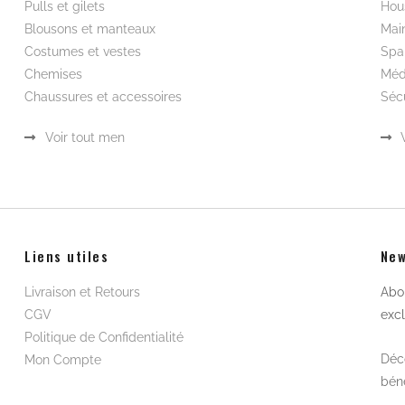
Pulls et gilets
Hou
Blousons et manteaux
Mai
Costumes et vestes
Spa
Chemises
Méd
Chaussures et accessoires
Sécu
Voir tout men
Liens utiles
New
Livraison et Retours
Abon
CGV
excl
Politique de Confidentialité
Déco
Mon Compte
béné