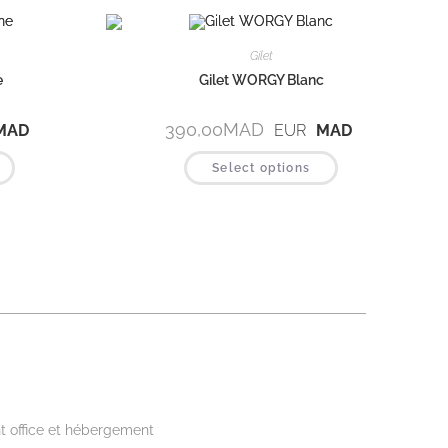
Gilet
e
Gilet WORGY Blanc
390,00
MAD
MAD
EUR
MAD
Select options
kwear
t office et hébergement