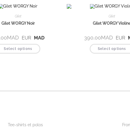
Gilet
Gilet
Gilet WORGY Noir
Gilet WORGY Violin
,00
MAD
390,00
MAD
EUR
MAD
EUR
Select options
Select options
Beautywear pour lui
Wor
Tee-shirts et polos
Fron