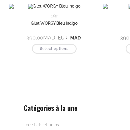
Gilet
Gilet WORGY Bleu indigo
390,00
MAD
390
EUR
MAD
Select options
Catégories à la une
Beautywear pour elle
Tee-shirts et polos