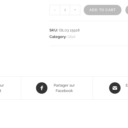
-
+
ADD TO CART
SKU:
GIL03 15918
Category:
Gilet
sur
Partager sur
E
t
Facebook