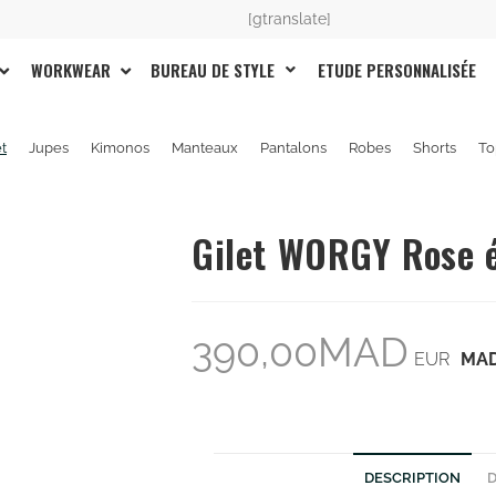
[gtranslate]
BUREAU DE STYLE
ETUDE PERSONNALISÉE
WORKWEAR
et
Jupes
Kimonos
Manteaux
Pantalons
Robes
Shorts
To
Gilet WORGY Rose é
390,00
MAD
EUR
MA
DESCRIPTION