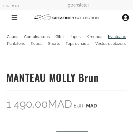
[gtranslate]
EUR
MAD
Capes
Combinaisons
Gilet
Jupes
Kimonos
Manteaux
Pantalons
Robes
Shorts
Tops et hauts
Vestes et blazers
MANTEAU MOLLY Brun
1 490,00
MAD
EUR
MAD