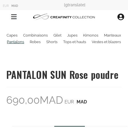
[gtranslate]
EUR
MAD
Capes
Combinaisons
Gilet
Jupes
Kimonos
Manteaux
Pantalons
Robes
Shorts
Tops et hauts
Vestes et blazers
PANTALON SUN Rose poudre
690,00
MAD
EUR
MAD