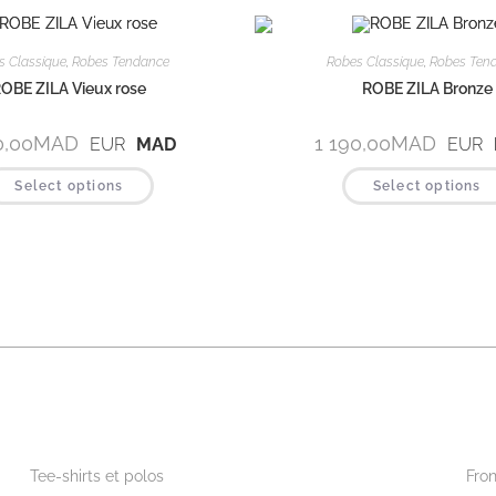
s Classique
,
Robes Tendance
Robes Classique
,
Robes Ten
OBE ZILA Vieux rose
ROBE ZILA Bronze
0,00
MAD
1 190,00
MAD
EUR
MAD
EUR
Select options
Select options
Beautywear pour lui
Wor
Tee-shirts et polos
Fron