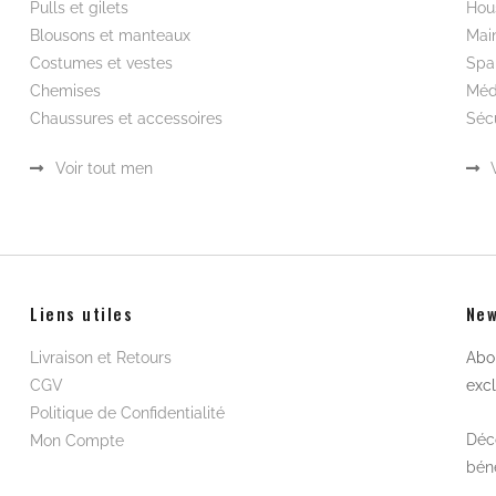
Pulls et gilets
Hou
Blousons et manteaux
Mai
Costumes et vestes
Spa
Chemises
Méd
Chaussures et accessoires
Sécu
Voir tout men
Liens utiles
New
Livraison et Retours
Abon
CGV
excl
Politique de Confidentialité
Déco
Mon Compte
béné