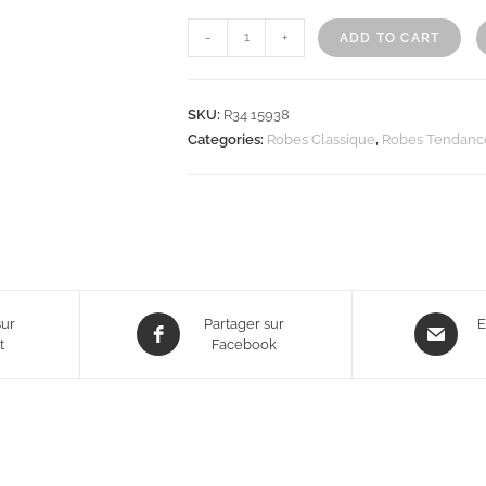
-
+
ADD TO CART
SKU:
R34 15938
Categories:
Robes Classique
,
Robes Tendanc
sur
Partager sur
E
t
Facebook