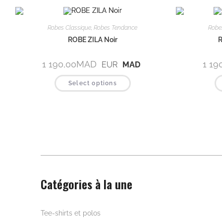
Robes Classique
,
Robes Tendance
Robe
ROBE ZILA Noir
R
1 190,00
MAD
1 19
EUR
MAD
Select options
Catégories à la une
Beautywear pour elle
Tee-shirts et polos