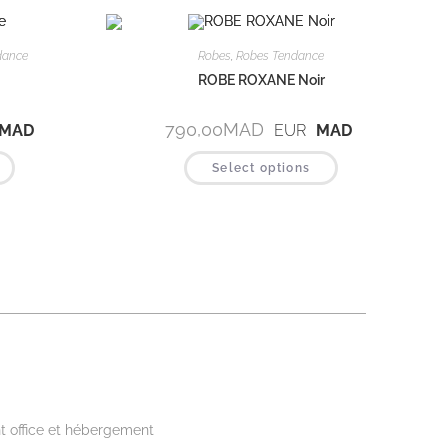
dance
Robes
,
Robes Tendance
ROBE ROXANE Noir
790,00
MAD
MAD
EUR
MAD
Select options
kwear
t office et hébergement