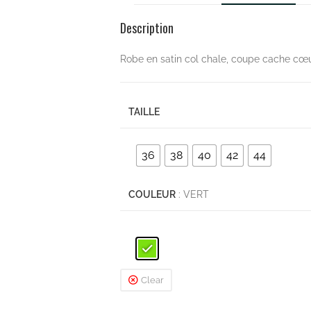
Description
Robe en satin col chale, coupe cache cœ
TAILLE
36
38
40
42
44
COULEUR
: VERT
Clear