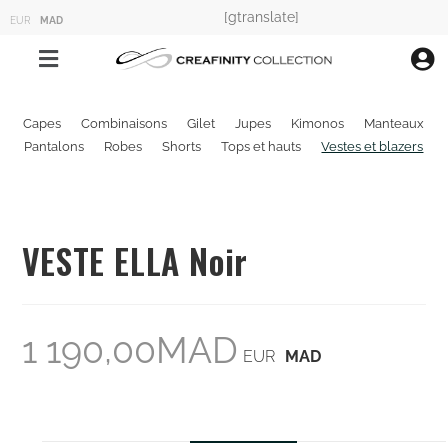
[gtranslate]
EUR
MAD
Capes
Combinaisons
Gilet
Jupes
Kimonos
Manteaux
Pantalons
Robes
Shorts
Tops et hauts
Vestes et blazers
VESTE ELLA Noir
1 190,00
MAD
EUR
MAD