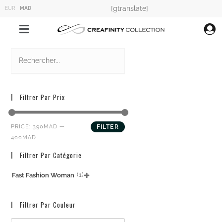
[gtranslate]
EUR
MAD
Filtrer Par Prix
PRICE:
390MAD
—
FILTER
400MAD
Filtrer Par Catégorie
(1)
Fast Fashion Woman

Filtrer Par Couleur