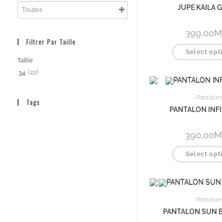
JUPE KAILA Gr
399,00
M
Filtrer Par Taille
Select opt
Taille
(22)
34
Pantalon
Tags
PANTALON INFI
390,00
M
Select opt
Pantalon
PANTALON SUN Bl