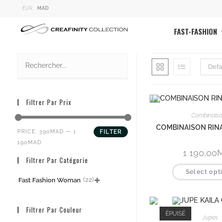
EUR
MAD
FAST-FASHION
Defa
Filtrer Par Prix
Combinais
COMBINAISON RINA 
PRICE:
390MAD
—
1
FILTER
190MAD
1 190,00
Filtrer Par Catégorie
Select opt
(22)
Fast Fashion Woman

Filtrer Par Couleur
ÉPUISÉ
Jupes