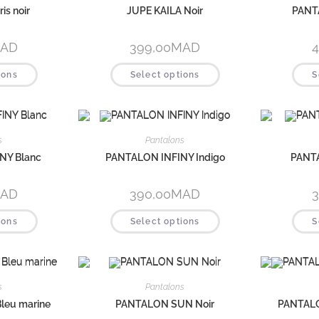
is noir
JUPE KAILA Noir
PANT
AD
399,00
MAD
4
ions
Select options
S
s
Pantalons
NY Blanc
PANTALON INFINY Indigo
PANTA
AD
390,00
MAD
3
ions
Select options
S
s
Pantalons
eu marine
PANTALON SUN Noir
PANTALO