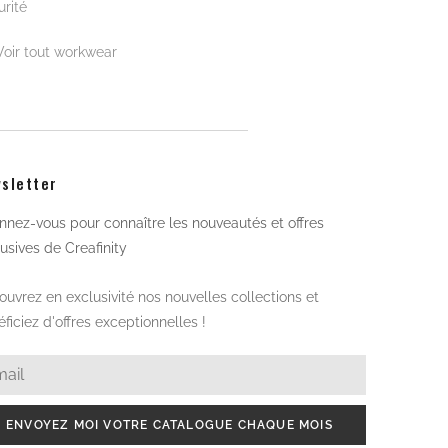
rité
Voir tout workwear
sletter
nez-vous pour connaître les nouveautés et offres
usives de Creafinity
uvrez en exclusivité nos nouvelles collections et
ficiez d'offres exceptionnelles !
ENVOYEZ MOI VOTRE CATALOGUE CHAQUE MOIS