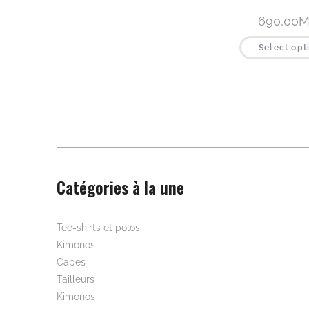
690,00
M
Select opt
Catégories à la une
Beautywear pour elle
Tee-shirts et polos
Kimonos
Capes
Tailleurs
Kimonos