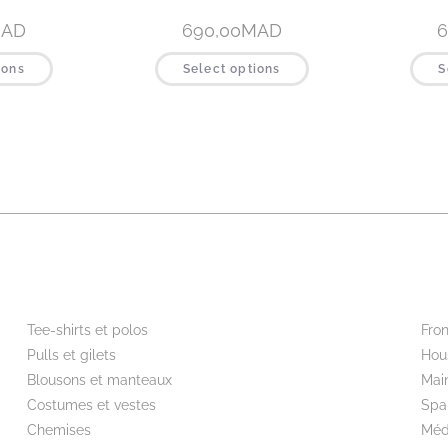
AD
690,00
MAD
6
ions
Select options
S
Beautywear pour lui
Wor
Tee-shirts et polos
Fron
Pulls et gilets
Hou
Blousons et manteaux
Mai
Costumes et vestes
Spa
Chemises
Méd