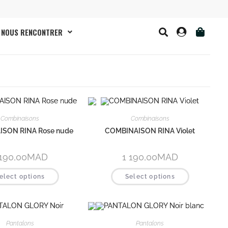
NOUS RENCONTRER
Combinaisons
Combinaisons
SON RINA Rose nude
COMBINAISON RINA Violet
 190,00
MAD
1 190,00
MAD
elect options
Select options
Pantalons
Pantalons