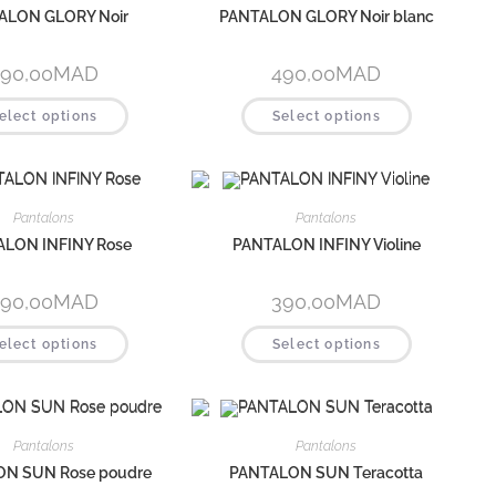
ALON GLORY Noir
PANTALON GLORY Noir blanc
90,00
MAD
490,00
MAD
elect options
Select options
Pantalons
Pantalons
LON INFINY Rose
PANTALON INFINY Violine
90,00
MAD
390,00
MAD
elect options
Select options
Pantalons
Pantalons
N SUN Rose poudre
PANTALON SUN Teracotta