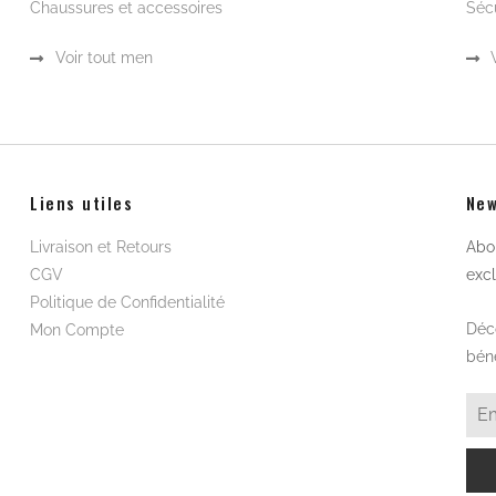
Chaussures et accessoires
Sécu
Voir tout men
Liens utiles
New
Livraison et Retours
Abon
CGV
excl
Politique de Confidentialité
Déco
Mon Compte
béné