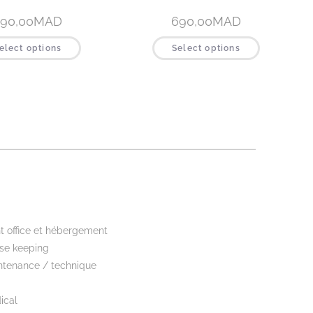
90,00
MAD
690,00
MAD
elect options
Select options
kwear
t office et hébergement
se keeping
ntenance / technique
ical