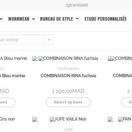
[gtranslate]
BUREAU DE STYLE
ETUDE PERSONNALISÉE
WORKWEAR
ult sorting
ons
Combinaisons
Bleu marine
COMBINAISON RINA fuchsia
COMBINAI
MAD
1 190,00
MAD
1
ions
Select options
S
Jupes