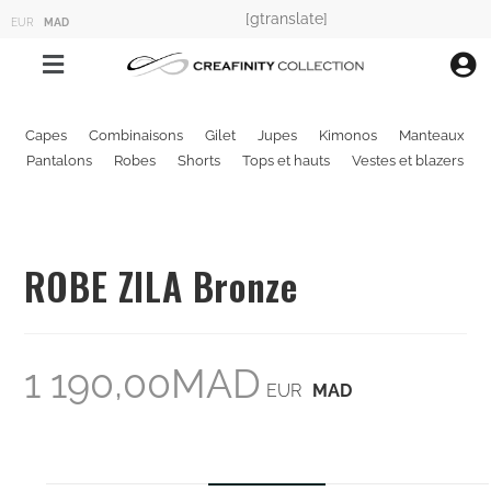
[gtranslate]
EUR
MAD
Capes
Combinaisons
Gilet
Jupes
Kimonos
Manteaux
Pantalons
Robes
Shorts
Tops et hauts
Vestes et blazers
ROBE ZILA Bronze
1 190,00
MAD
EUR
MAD