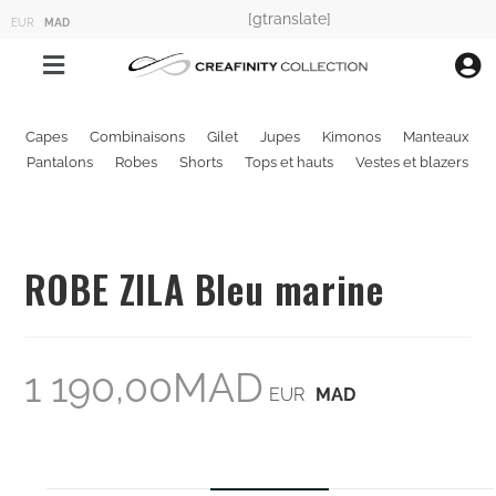
[gtranslate]
EUR
MAD
Capes
Combinaisons
Gilet
Jupes
Kimonos
Manteaux
Pantalons
Robes
Shorts
Tops et hauts
Vestes et blazers
ROBE ZILA Bleu marine
1 190,00
MAD
EUR
MAD