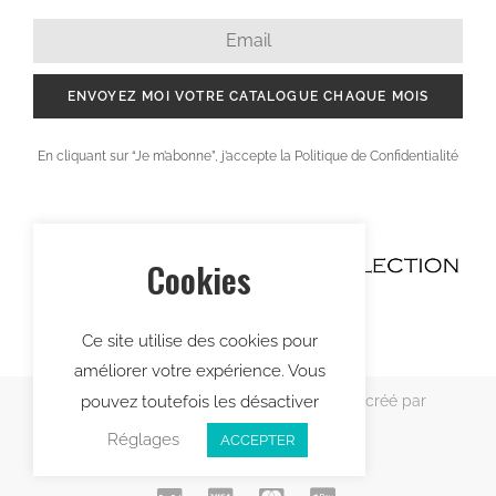
ENVOYEZ MOI VOTRE CATALOGUE CHAQUE MOIS
En cliquant sur “Je m’abonne”, j’accepte la Politique de Confidentialité
Cookies
Ce site utilise des cookies pour
améliorer votre expérience. Vous
Copyright © 2021 Creafinity Collection – créé par
pouvez toutefois les désactiver
Lekcie
Réglages
ACCEPTER