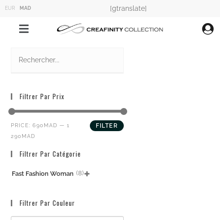
[gtranslate]
EUR
MAD
Filtrer Par Prix
PRICE:
690MAD
—
1
FILTER
290MAD
Filtrer Par Catégorie
(8)
Fast Fashion Woman

Filtrer Par Couleur