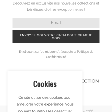
House keeping
Maintenance / technique
Spa
Médical
Sécurité
Voir tout workwear
A propos
Cookies
Bureau de style
Prestations et services
Ce site utilise des cookies pour
Shooting e-commerce
améliorer votre expérience. Vous
Etude personnalisée
pouvez toutefois les désactiver