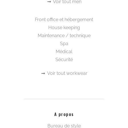
Visa, MasterCard, Maestro, Diner’s Club,
Discover et CMI
Catégories à la une
Beautywear pour elle
Tee-shirts et polos
Kimonos
Capes