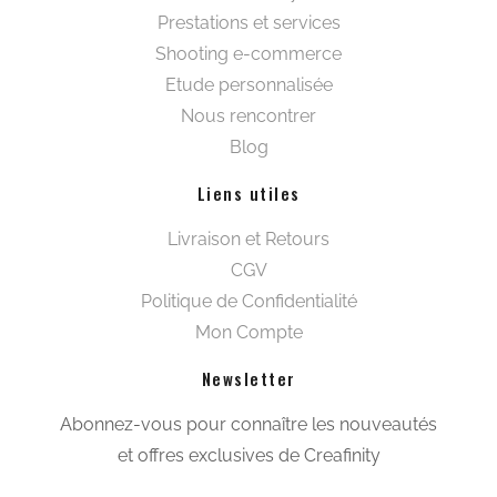
Tailleurs
Kimonos
Sacs et maroquinerie
Voir tout women
Beautywear pour lui
Tee-shirts et polos
Pulls et gilets
Blousons et manteaux
Costumes et vestes
Chemises
Chaussures et accessoires
Voir tout men
Workwear
Front office et hébergement