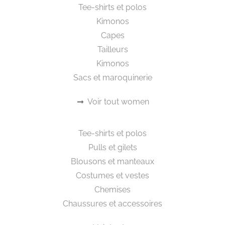
Livraison internationales offerte à partir de
200€ d’achat
RETOURS GRATUITS
France métropolitaine, Belgique, Allemagne,
UK, Italie, Espagne, Pays-Bas, Portugal,
Finlande, Suède, Irlande, Slovaquie, Autriche,
Danemark et Luxembourg
PAIEMENT SÉCURISÉ