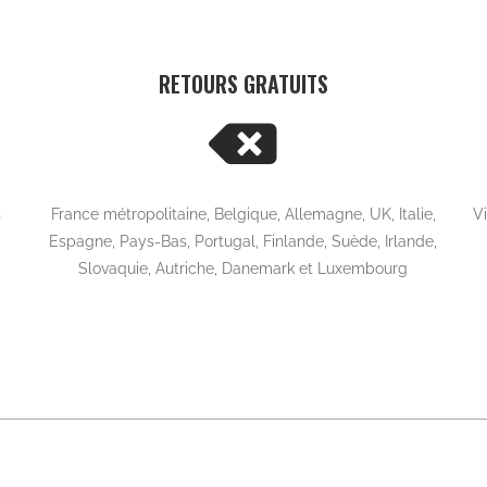
Vos plus gros coups de cœur
Best seller
Découvrez les vêtements que vous appréciez le plus
s
Capes
LE Kaki
CAPE RAFALE Orange
MAD
890,00
MAD
 panier
Ajouter au panier