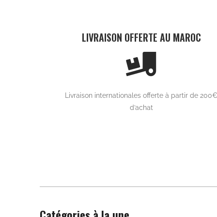
Capes
Cape
CAPE RAFALE Jaune
CAPE RAFA
890,00
MAD
890,00
Ajouter au panier
Ajouter au
Précédent