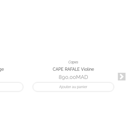
Suivan
Pantalons
PANTALON SUN 
690,00
MA
Ajouter au panie