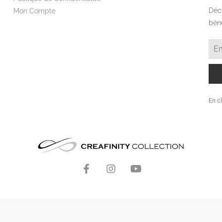
€
France métropolitaine, Belgique, Allemagne, UK, Italie,
V
Espagne, Pays-Bas, Portugal, Finlande, Suède, Irlande,
Slovaquie, Autriche, Danemark et Luxembourg
Beautywear pour lui
Wor
Tee-shirts et polos
Fron
Pulls et gilets
Hou
Blousons et manteaux
Mai