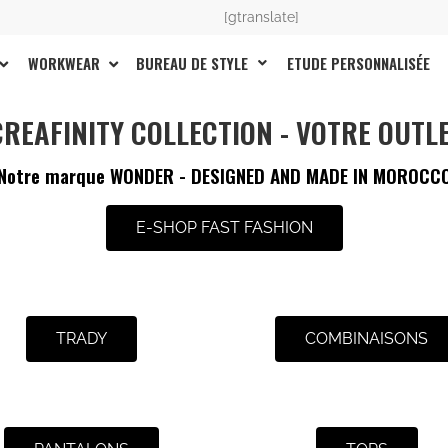
[gtranslate]
BUREAU DE STYLE
ETUDE PERSONNALISÉE
WORKWEAR
 CREAFINITY COLLECTION - VOTRE OUTL
Notre marque WONDER - DESIGNED AND MADE IN MOROCC
E-SHOP FAST FASHION
TRADY
COMBINAISONS