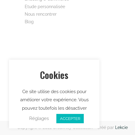
Livraison internationales offerte à partir de 200
d’achat
Cookies
Ce site utilise des cookies pour
Catégories à la une
améliorer votre expérience. Vous
Beautywear pour elle
pouvez toutefois les désactiver
Tee-shirts et polos
Réglages
ACCEPTER
Kimonos
Capes