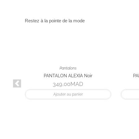
Restez à la pointe de la mode
Pantalons
Pantalons
PANTALON ALEXIA Noir
PANTALON SUN Rose
349,00
MAD
690,00
MA
Ajouter au panier
Ajouter au panie