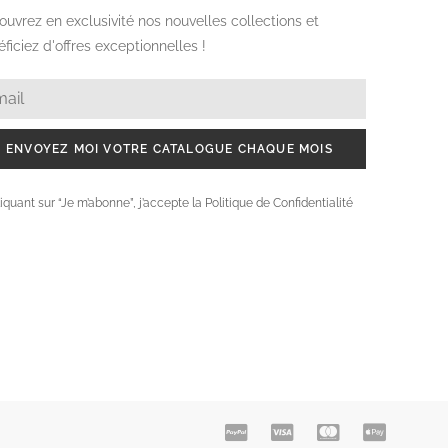
isa, MasterCard, Maestro, Diner’s Club, Discover et
CMI
kwear
t office et hébergement
se keeping
ntenance / technique