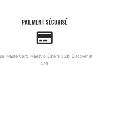
Capes
CAPE RAFALE Violine
890,00
MAD
Ajouter au panier
Suivan